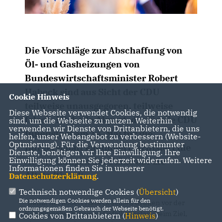
Die Vorschläge zur Abschaffung von
Öl- und Gasheizungen von
Bundeswirtschaftsminister Robert
Habeck sind aus Sicht der CDU
Cookie Hinweis
teilweise unausgegoren, teilweise
Diese Webseite verwendet Cookies, die notwendig
falsch. Michelle Akyurt, die für die CDU
sind, um die Webseite zu nutzen. Weiterhin
verwenden wir Dienste von Drittanbietern, die uns
Innenstadt am 14. Mai für die
helfen, unser Webangebot zu verbessern (Website-
Optmierung). Für die Verwendung bestimmter
Bürgerschaft kandidiert, kritisiert die
Dienste, benötigen wir Ihre Einwilligung. Ihre
Einwilligung können Sie jederzeit widerrufen. Weitere
Auswirkungen der Pläne auf die
Informationen finden Sie in unserer
Altstadtinsel:
Datenschutzerklärung
.
Technisch notwendige Cookies (
Übersicht
)
Die notwendigen Cookies werden allein für den
"Damit hat Robert Habeck seinen Grünen vor der
ordnungsgemäßen Gebrauch der Webseite benötigt.
Kommunalwahl keinen Gefallen getan. Beim Ziel,
Cookies von Drittanbietern (
Hinweis
)