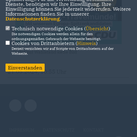
Dienste, benötigen wir Ihre Einwilligung. Ihre
Einwilligung können Sie jederzeit widerrufen. Weitere
Informationen finden Sie in unserer
Datenschutzerklärung
.
Technisch notwendige Cookies (
Übersicht
)
Die notwendigen Cookies werden allein für den
ordnungsgemäßen Gebrauch der Webseite benötigt.
Cookies von Drittanbietern (
Hinweis
)
Derzeit verzichten wir auf Scripte von Drittanbietern auf der
Infos zur Wahlstand siehe Bild
Webseite.
Einverstanden
21.05.2024, 10:55 Uhr
IMPRESSUM
DATENSCHUTZ
KONTAKT