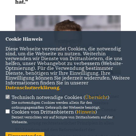
hat.“
Cookie Hinweis
Diese Webseite verwendet Cookies, die notwendig
sind, um die Webseite zu nutzen. Weiterhin
verwenden wir Dienste von Drittanbietern, die uns
helfen, unser Webangebot zu verbessern (Website-
Optmierung). Für die Verwendung bestimmter
Dienste, benötigen wir Ihre Einwilligung. Ihre
Einwilligung können Sie jederzeit widerrufen. Weitere
Informationen finden Sie in unserer
Datenschutzerklärung
.
Der CDU-Europaabgeordnete nahm die Teilnehmer
Technisch notwendige Cookies (
Übersicht
)
dabei mit auf eine Reise durch ein sehr breites
Die notwendigen Cookies werden allein für den
ordnungsgemäßen Gebrauch der Webseite benötigt.
Themenspektrum, das vom 750 Milliarden Corona-
Cookies von Drittanbietern (
Hinweis
)
Hilfsprogramm der Europäischen Union, über die
Derzeit verzichten wir auf Scripte von Drittanbietern auf der
Webseite.
Absicherung rechtsstaatlicher Prinzipien in allen
EU-Ländern und den Reformbedarf der