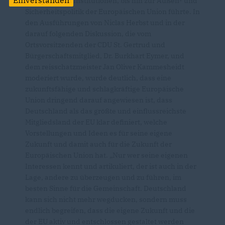
Einverstanden
Europäischen Institutionen, bis hin zur Außen- und
Sicherheitspolitik der Europäischen Union führte. In
den Ausführungen von Niclas Herbst und in der
darauf folgenden Diskussion, die vom
Ortsvorsitzenden der CDU St. Gertrud und
Bürgerschaftsmitglied, Dr. Burkhart Eymer, und
dem reisschatzmeister Jan Oliver Kammesheidt
moderiert wurde, wurde deutlich, dass eine
zukunftsfähige und schlagkräftige Europäische
Union dringend darauf angewiesen ist, dass
Deutschland als das größte und einflussreichste
Mitgliedsland der EU klar definiert, welche
Vorstellungen und Ideen es für seine eigene
Zukunft und damit auch für die Zukunft der
Europäischen Union hat. „Nur wer seine eigenen
Interessen kennt und artikuliert, der ist auch in der
Lage, andere zu überzeugen und zu führen, im
besten Sinne für die Gemeinschaft. Deutschland
kann sich nicht mehr wegducken, sondern muss
endlich begreifen, dass die eigene Zukunft und die
der EU aktiv und entschlossen gestaltet werden