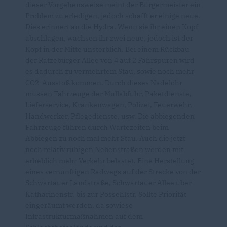
dieser Vorgehensweise meint der Bürgermeister ein
Problem zu erledigen, jedoch schafft er einige neue.
Dies erinnert an die Hydra. Wenn sie ihr einen Kopf
abschlagen, wachsen ihr zwei neue, jedoch ist der
Kopf in der Mitte unsterblich. Bei einem Rückbau
der Ratzeburger Allee von 4 auf 2 Fahrspuren wird
es dadurch zu vermehrtem Stau, sowie noch mehr
CO2-Ausstoß kommen. Durch dieses Nadelöhr
müssen Fahrzeuge der Müllabfuhr, Paketdienste,
Lieferservice, Krankenwagen, Polizei, Feuerwehr,
Handwerker, Pflegedienste, usw. Die abbiegenden
Fahrzeuge führen durch Wartezeiten beim
Abbiegen zu noch mal mehr Stau. Auch die jetzt
noch relativ ruhigen Nebenstraßen werden mit
erheblich mehr Verkehr belastet. Eine Herstellung
eines vernünftigen Radwegs auf der Strecke von der
Schwartauer Landstraße, Schwartauer Allee über
Katharinenstr. bis zur Possehlstr. Sollte Priorität
eingeräumt werden, da sowieso
Infrastrukturmaßnahmen auf dem