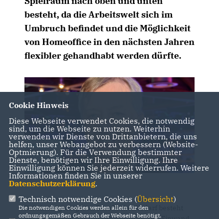
Spielraum nach oben und unten
besteht, da die Arbeitswelt sich im
Umbruch befindet und die Möglichkeit
von Homeoffice in den nächsten Jahren
flexibler gehandhabt werden dürfte.
Cookie Hinweis
Diese Webseite verwendet Cookies, die notwendig
sind, um die Webseite zu nutzen. Weiterhin
verwenden wir Dienste von Drittanbietern, die uns
helfen, unser Webangebot zu verbessern (Website-
Optmierung). Für die Verwendung bestimmter
Dienste, benötigen wir Ihre Einwilligung. Ihre
Einwilligung können Sie jederzeit widerrufen. Weitere
Informationen finden Sie in unserer
Datenschutzerklärung
.
Technisch notwendige Cookies (
Übersicht
)
Bei einem geringeren Büroflächenbedarf besteht
Die notwendigen Cookies werden allein für den
ordnungsgemäßen Gebrauch der Webseite benötigt.
die Möglichkeit der Untervermietung. Der Einwand