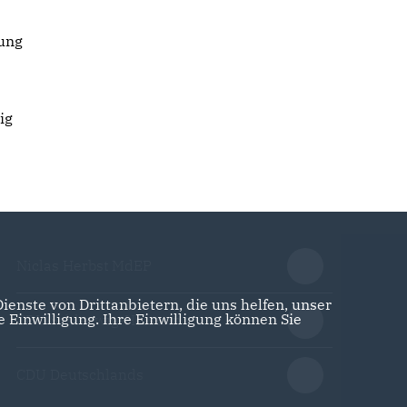
lung
ig
Niclas Herbst MdEP
enste von Drittanbietern, die uns helfen, unser
Einwilligung. Ihre Einwilligung können Sie
CDU Schleswig-Holstein
CDU Deutschlands