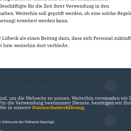
eschäftigte für die Zeit ihrer Verwendung in den
alten. Weiterhin soll geprüft werden, ob eine solche Rege
cherung) erweitert werden kann.
 Lübeck als einen Beitrag dazu, dass sich Personal zukünft
 bzw. weiterhin dort verbleibt.
Anette Röttger MdL
nd, um die Webseite zu nutzen. Weiterhin verwenden wir Di
r die Verwendung bestimmter Dienste, benötigen wir Ihre 
Dr. Hermann Junghans MdL
 Sie in unserer
Datenschutzerklärung
.
Dagmar Hildebrand MdL
Gebrauch der Webseite benötigt.