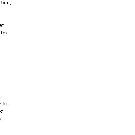
aben,
s
er
. Im
u
 für
or
e