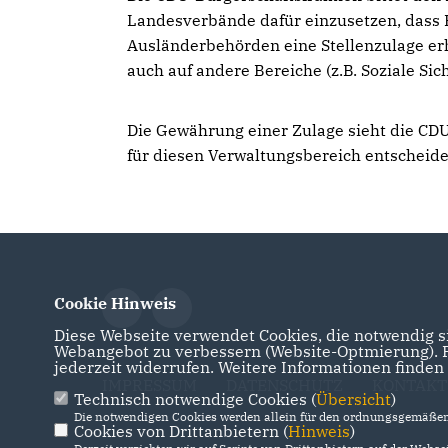
Landesverbände dafür einzusetzen, dass B
Ausländerbehörden eine Stellenzulage erh
auch auf andere Bereiche (z.B. Soziale Si
Die Gewährung einer Zulage sieht die CDU
für diesen Verwaltungsbereich entscheidet
Cookie Hinweis
Diese Webseite verwendet Cookies, die notwendig si
Webangebot zu verbessern (Website-Optmierung). Fü
jederzeit widerrufen. Weitere Informationen finden
IMPRESSUM
DATENSCHUTZ
KONTAKT
Technisch notwendige Cookies (
Übersicht
)
Die notwendigen Cookies werden allein für den ordnungsgemäßen 
Cookies von Drittanbietern (
Hinweis
)