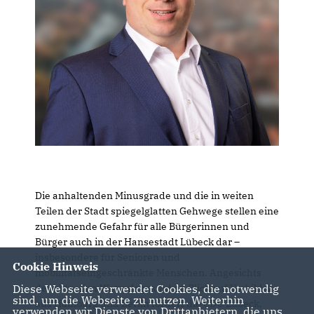
Die anhaltenden Minusgrade und die in weiten
Teilen der Stadt spiegelglatten Gehwege stellen eine
zunehmende Gefahr für alle Bürgerinnen und
Bürger auch in der Hansestadt Lübeck dar –
insbesondere für Senioren und
Cookie Hinweis
mobilitätseingeschränkte Menschen. Angesichts
Diese Webseite verwendet Cookies, die notwendig
der aktuellen Wetterlage und im Blick auf Vorbilder
sind, um die Webseite zu nutzen. Weiterhin
aus Hamburg und Berlin fordert die CDU Lübeck,
verwenden wir Dienste von Drittanbietern, die uns