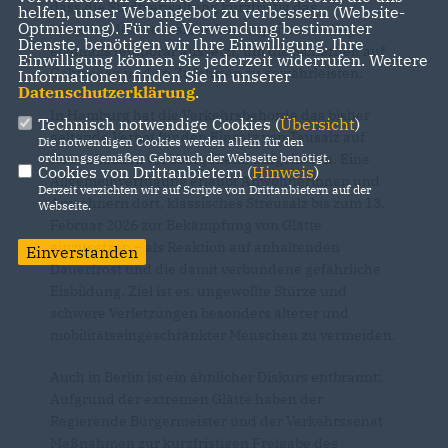
dass die Stadtverwaltung kurzfristig das
helfen, unser Webangebot zu verbessern (Website-
Optmierung). Für die Verwendung bestimmter
bestehende Streusalzverbot für private Anlieger
Dienste, benötigen wir Ihre Einwilligung. Ihre
ebenfalls temporär aussetzt, um die Sicherheit auf
Einwilligung können Sie jederzeit widerrufen. Weitere
Gehwegen und an Zufahrten zu gewährleisten.
Informationen finden Sie in unserer
Datenschutzerklärung
.
In Hamburg hat die Verkehrsbehörde das bisher
Technisch notwendige Cookies (
Übersicht
)
geltende Verbot für den Einsatz von Tausalz auf
Die notwendigen Cookies werden allein für den
ordnungsgemäßen Gebrauch der Webseite benötigt.
Nebenflächen vorübergehend aufgehoben. Eine
Cookies von Drittanbietern (
Hinweis
)
Allgemeinverfügung erlaubt Anwohnerinnen und
Derzeit verzichten wir auf Scripte von Drittanbietern auf der
Anwohnern dort, klassisches Streusalz bis zum 13.
Webseite.
Februar 2026 zur Bekämpfung von Glätte
einzusetzen – als Reaktion auf anhaltenden
Einverstanden
Dauerfrost und die damit verbundene gefährliche
Eisbildung. Ziel ist es, ungewollte Stürze und
schwere Verletzungen besonders älterer und
mobilitätseingeschränkter Menschen zu vermeiden.
Auch in Berlin ist ein ähnlicher Diskurs entbrannt:
Aufgrund der extremen Glätte haben der
Regierende Bürgermeister und der Verkehrssenat
Maßnahmen zur kurzfristigen Freigabe des