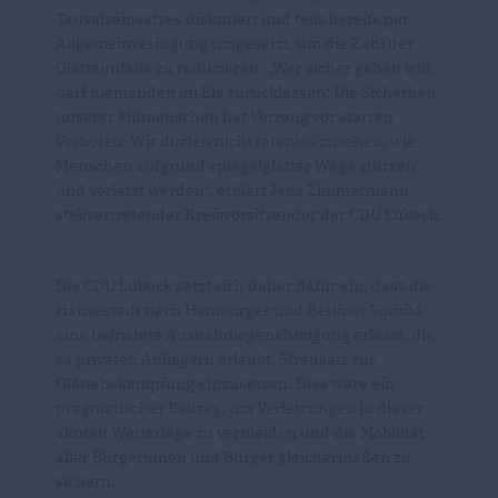
Tausalzeinsatzes diskutiert und teils bereits per
Allgemeinverfügung umgesetzt, um die Zahl der
Glätteunfälle zu reduzieren. „Wer sicher gehen will,
darf niemanden im Eis zurücklassen: Die Sicherheit
unserer Mitmenschen hat Vorrang vor starren
Verboten. Wir dürfen nicht tatenlos zusehen, wie
Menschen aufgrund spiegelglatter Wege stürzen
und verletzt werden“, erklärt Jens Zimmermann,
stellvertretender Kreisvorsitzender der CDU Lübeck.
Die CDU Lübeck setzt sich daher dafür ein, dass die
Hansestadt nach Hamburger und Berliner Vorbild
eine befristete Ausnahmegenehmigung erlässt, die
es privaten Anliegern erlaubt, Streusalz zur
Glättebekämpfung einzusetzen. Dies wäre ein
pragmatischer Beitrag, um Verletzungen in dieser
akuten Wetterlage zu vermeiden und die Mobilität
aller Bürgerinnen und Bürger gleichermaßen zu
sichern.