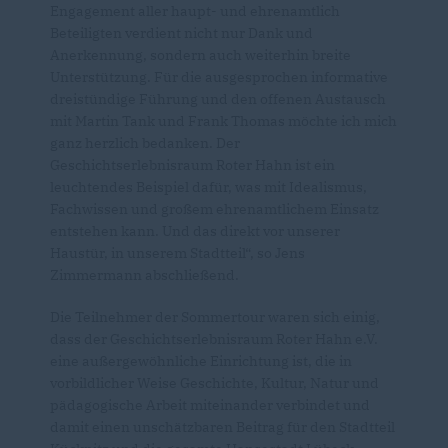
Engagement aller haupt- und ehrenamtlich
Beteiligten verdient nicht nur Dank und
Anerkennung, sondern auch weiterhin breite
Unterstützung. Für die ausgesprochen informative
dreistündige Führung und den offenen Austausch
mit Martin Tank und Frank Thomas möchte ich mich
ganz herzlich bedanken. Der
Geschichtserlebnisraum Roter Hahn ist ein
leuchtendes Beispiel dafür, was mit Idealismus,
Fachwissen und großem ehrenamtlichem Einsatz
entstehen kann. Und das direkt vor unserer
Haustür, in unserem Stadtteil“, so Jens
Zimmermann abschließend.
Die Teilnehmer der Sommertour waren sich einig,
dass der Geschichtserlebnisraum Roter Hahn e.V.
eine außergewöhnliche Einrichtung ist, die in
vorbildlicher Weise Geschichte, Kultur, Natur und
pädagogische Arbeit miteinander verbindet und
damit einen unschätzbaren Beitrag für den Stadtteil