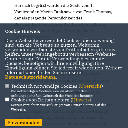
Herzlich begrüßt wurden die Gäste vom 1.
Vorsitzenden Martin Tank sowie von Frank Thomas,
der als prägende Persönlichkeit des
Geschichtserlebnisraums die Besucher während
einer rund dreistündigen Führung über das
Cookie Hinweis
Gelände begleitete.
Diese Webseite verwendet Cookies, die notwendig
sind, um die Webseite zu nutzen. Weiterhin
Der Geschichtserlebnisraum Roter Hahn ist ein
verwenden wir Dienste von Drittanbietern, die uns
helfen, unser Webangebot zu verbessern (Website-
echtes Juwel für Kücknitz und für ganz Lübeck. Was
Optmierung). Für die Verwendung bestimmter
hier über viele Jahre mit großem persönlichem
Dienste, benötigen wir Ihre Einwilligung. Ihre
Einwilligung können Sie jederzeit widerrufen. Weitere
Einsatz, Leidenschaft und einem
Informationen finden Sie in unserer
außergewöhnlichen pädagogischen Konzept
Datenschutzerklärung
.
geschaffen worden ist, verdient höchsten Respekt
Technisch notwendige Cookies (
Übersicht
)
und größte Anerkennung“, betonte Jens
Die notwendigen Cookies werden allein für den
Zimmermann zu Beginn des Besuchs bereits.
ordnungsgemäßen Gebrauch der Webseite benötigt.
Cookies von Drittanbietern (
Hinweis
)
Während des ausführlichen Rundgangs berichteten
Derzeit verzichten wir auf Scripte von Drittanbietern auf der
Webseite.
Frank Thomas und Martin Tank über die Anfänge
des einstigen Bauspielplatzes, aus dem sich ein
Einverstanden
einzigartiger Geschichtserlebnisraum entwickelt