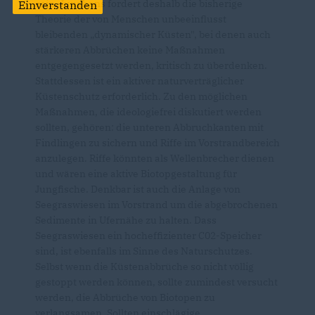
sein. Junghans fordert deshalb die bisherige
Einverstanden
Theorie der von Menschen unbeeinflusst
bleibenden „dynamischer Küsten", bei denen auch
stärkeren Abbrüchen keine Maßnahmen
entgegengesetzt werden, kritisch zu überdenken.
Stattdessen ist ein aktiver naturverträglicher
Küstenschutz erforderlich. Zu den möglichen
Maßnahmen, die ideologiefrei diskutiert werden
sollten, gehören: die unteren Abbruchkanten mit
Findlingen zu sichern und Riffe im Vorstrandbereich
anzulegen. Riffe könnten als Wellenbrecher dienen
und wären eine aktive Biotopgestaltung für
Jungfische. Denkbar ist auch die Anlage von
Seegraswiesen im Vorstrand um die abgebrochenen
Sedimente in Ufernähe zu halten. Dass
Seegraswiesen ein hocheffizienter C02-Speicher
sind, ist ebenfalls im Sinne des Naturschutzes.
Selbst wenn die Küstenabbrüche so nicht völlig
gestoppt werden können, sollte zumindest versucht
werden, die Abbrüche von Biotopen zu
verlangsamen. Sollten einschlägige