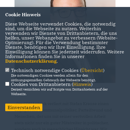
Cookie Hinweis
Diese Webseite verwendet Cookies, die notwendig
sind, um die Webseite zu nutzen. Weiterhin
verwenden wir Dienste von Drittanbietern, die uns
helfen, unser Webangebot zu verbessern (Website-
Optmierung). Für die Verwendung bestimmter
Dienste, benötigen wir Ihre Einwilligung. Ihre
Einwilligung können Sie jederzeit widerrufen. Weitere
Informationen finden Sie in unserer
Datenschutzerklärung
.
Technisch notwendige Cookies (
Übersicht
)
Die notwendigen Cookies werden allein für den
ordnungsgemäßen Gebrauch der Webseite benötigt.
Cookies von Drittanbietern (
Hinweis
)
Derzeit verzichten wir auf Scripte von Drittanbietern auf der
Webseite.
Die CDU Lübeck verliert mit Stefan Krause einen
Einverstanden
engagierten Kommunalpolitiker, Parteifreund und
Menschen, der uns mit seiner wertvollen Arbeit
stets nicht nur ein guter Mitstreiter in politischer,
sondern auch in menschlicher Hinsicht war. Wir