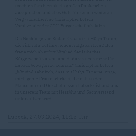
möchten ihm hiermit ein großes Dankeschön
aussprechen und alles Gute für seinen weiteren
Weg wünschen“, so Christopher Lötsch,
Vorsitzender der CDU-Bürgerschaftsfraktion.
Die Nachfolge von Stefan Krause tritt Hülya Tac an,
die sich sehr auf ihre neuen Aufgaben freut: „Ich
freue mich ab sofort Mitglied der Lübecker
Bürgerschaft zu sein und dadurch noch mehr für
Lübeck bewegen zu können.“ Christopher Lötsch:
Wir sind sehr froh, dass mit Hülya Tac eine junge,
intelligente Frau nachrückt, die nah an den
Menschen und Geschehnissen Lübecks ist und uns
in unserem Team mit Herzblut und Sachverstand
unterstützen wird.“
Lübeck, 27.03.2024, 11:15 Uhr