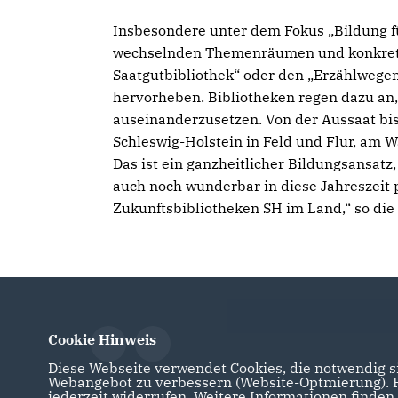
Insbesondere unter dem Fokus „Bildung fü
wechselnden Themenräumen und konkreten
Saatgutbibliothek“ oder den „Erzählwege
hervorheben. Bibliotheken regen dazu an
auseinanderzusetzen. Von der Aussaat bis
Schleswig-Holstein in Feld und Flur, am 
Das ist ein ganzheitlicher Bildungsansat
auch noch wunderbar in diese Jahreszeit 
Zukunftsbibliotheken SH im Land,“ so di
Cookie Hinweis
Diese Webseite verwendet Cookies, die notwendig si
Webangebot zu verbessern (Website-Optmierung). Fü
jederzeit widerrufen. Weitere Informationen finden