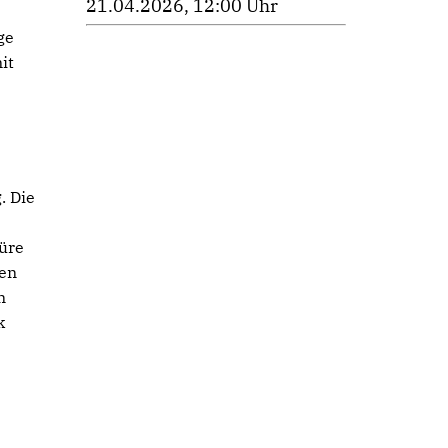
21.04.2026, 12:00 Uhr
ge
it
. Die
üre
ben
n
k