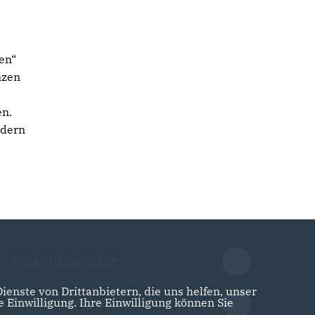
en“
nzen
en.
ndern
Niclas Herbst MdEP
enste von Drittanbietern, die uns helfen, unser
Einwilligung. Ihre Einwilligung können Sie
CDU Schleswig-Holstein