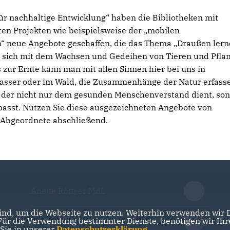
r nachhaltige Entwicklung“ haben die Bibliotheken mit
 Projekten wie beispielsweise der „mobilen
n“ neue Angebote geschaffen, die das Thema „Draußen lern
, sich mit dem Wachsen und Gedeihen von Tieren und Pfla
 zur Ernte kann man mit allen Sinnen hier bei uns in
Wasser oder im Wald, die Zusammenhänge der Natur erfass
z, der nicht nur dem gesunden Menschenverstand dient, so
passt. Nutzen Sie diese ausgezeichneten Angebote von
e Abgeordnete abschließend.
Anette Röttger MdL
nd, um die Webseite zu nutzen. Weiterhin verwenden wir Di
r die Verwendung bestimmter Dienste, benötigen wir Ihre 
Dr. Hermann Junghans MdL
 Sie in unserer
Datenschutzerklärung
.