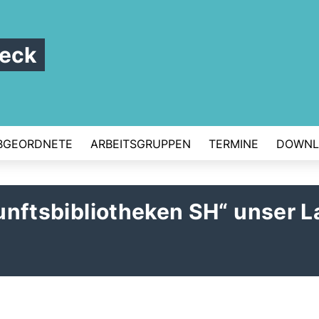
beck
BGEORDNETE
ARBEITSGRUPPEN
TERMINE
DOWNL
kunftsbibliotheken SH“ unser 