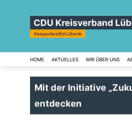
CDU Kreisverband Lü
#anpackenfürLübeck
HOME
AKTUELLES
WIR ÜBER UNS
A
Mit der Initiative „Zu
entdecken