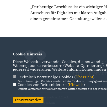
Der heutige Beschluss ist ein wichtiger Mei
Ausschuss für Digitales mit klaren Aufg
einem gemeinsamen Gestaltungswillen ausz
Cookie Hinweis
Diese Webseite verwendet Cookies, die notwendig si
Webangebot zu verbessern (Website-Optmierung). Fü
jederzeit widerrufen. Weitere Informationen finden
IMPRESSUM
DATENSCHUTZ
KONTAKT
Technisch notwendige Cookies (
Übersicht
)
Die notwendigen Cookies werden allein für den ordnungsgemäßen 
Cookies von Drittanbietern (
Hinweis
)
Derzeit verzichten wir auf Scripte von Drittanbietern auf der Websei
@2026 CDU Kreisverband Lübeck
Einverstanden
Alle Rechte vorbehalten.