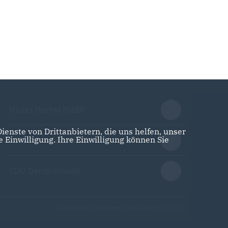
Niclas Herbst MdEP
enste von Drittanbietern, die uns helfen, unser
Einwilligung. Ihre Einwilligung können Sie
CDU Schleswig-Holstein
CDU Deutschlands
Realisation: Sharkness Media GmbH & Co. KG