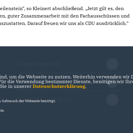
lenstein“, so Kleinert abschließend. „Jetzt gilt es, den
aben, guter Zusammenarbeit mit den Fachausschüssen und
ustatten. Darauf freuen wir uns als CDU ausdrücklich.“
Anette Röttger MdL
nd, um die Webseite zu nutzen. Weiterhin verwenden wir Di
r die Verwendung bestimmter Dienste, benötigen wir Ihre 
Dr. Hermann Junghans MdL
 Sie in unserer
Datenschutzerklärung
.
Dagmar Hildebrand MdL
Gebrauch der Webseite benötigt.
te.