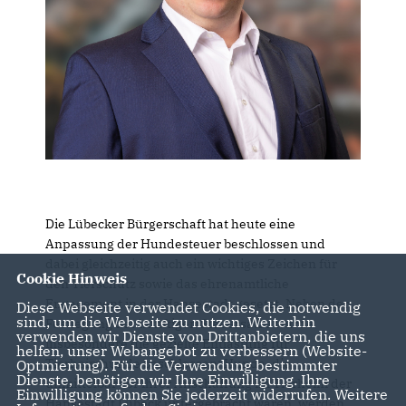
Die Lübecker Bürgerschaft hat heute eine
Anpassung der Hundesteuer beschlossen und
dabei gleichzeitig auch ein wichtiges Zeichen für
Cookie Hinweis
den Tierschutz sowie das ehrenamtliche
Engagement in der Hansestadt gesetzt. Neben der
Diese Webseite verwendet Cookies, die notwendig
sind, um die Webseite zu nutzen. Weiterhin
Festlegung der künftigen Steuersätze wurde
verwenden wir Dienste von Drittanbietern, die uns
insbesondere die gezielte Entlastung für
helfen, unser Webangebot zu verbessern (Website-
Tierheimhunde beschlossen: Hunde, die
Optmierung). Für die Verwendung bestimmter
Dienste, benötigen wir Ihre Einwilligung. Ihre
unmittelbar vor ihrer Anschaffung im Tierheim der
Einwilligung können Sie jederzeit widerrufen. Weitere
Hansestadt Lübeck untergebracht waren, werden