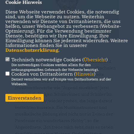
Cookie Hinweis
Diese Webseite verwendet Cookies, die notwendig
sind, um die Webseite zu nutzen. Weiterhin
verwenden wir Dienste von Drittanbietern, die uns
helfen, unser Webangebot zu verbessern (Website-
Optmierung). Für die Verwendung bestimmter
Dienste, benötigen wir Ihre Einwilligung. Ihre
Einwilligung können Sie jederzeit widerrufen. Weitere
Informationen finden Sie in unserer
Datenschutzerklärung
.
Technisch notwendige Cookies (
Übersicht
)
Viele junge Talente haben es lange ersehnt. Seit
Die notwendigen Cookies werden allein für den
heute ist der Einzelunterricht in den Musikschulen
ordnungsgemäßen Gebrauch der Webseite benötigt.
Cookies von Drittanbietern (
Hinweis
)
wieder erlaubt. So können neben den bereits
Derzeit verzichten wir auf Scripte von Drittanbietern auf der
aufgenommenen Vorbereitungen auf die
Webseite.
Musikwettbewerbe wie "Jugend musiziert" jetzt
auch all diejenigen Schülerinnen und Schüler im
Einverstanden
Einzelunterricht wieder proben, die lange darauf
verzichten mussten. Ein Musikinstrument und
musikalische Bildung sind nicht nur in Zeiten der
Pandemie ein wunderbares Hobby“, so die
Abgeordnete. „Ich freue mich sehr, dass es neben
den Öffnungen von Museen, Gedenkstätten,